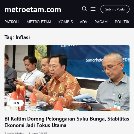
metroetam.com
Submit Posts
PATROLI
METRO ETAM
KOMBIS
ADV
RAGAM
POLITIK
Tag:
Inflasi
IKN
BI Kaltim Dorong Pelonggaran Suku Bunga, Stabilitas
Ekonomi Jadi Fokus Utama
Admin Metro
1 June 2025