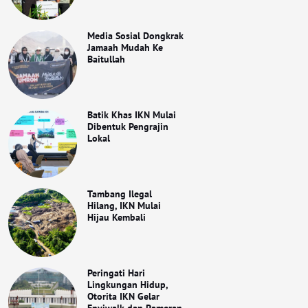
Media Sosial Dongkrak
Jamaah Mudah Ke
Baitullah
Batik Khas IKN Mulai
Dibentuk Pengrajin
Lokal
Tambang Ilegal
Hilang, IKN Mulai
Hijau Kembali
Peringati Hari
Lingkungan Hidup,
Otorita IKN Gelar
Enviwalk dan Pameran