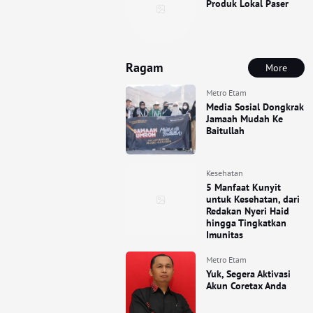
Produk Lokal Paser
Ragam
More
Metro Etam
Media Sosial Dongkrak
Jamaah Mudah Ke
Baitullah
Kesehatan
5 Manfaat Kunyit
untuk Kesehatan, dari
Redakan Nyeri Haid
hingga Tingkatkan
Imunitas
Metro Etam
Yuk, Segera Aktivasi
Akun Coretax Anda