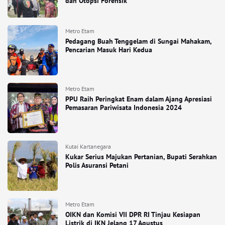
dan Otopsi Forensik
Metro Etam
Pedagang Buah Tenggelam di Sungai Mahakam,
Pencarian Masuk Hari Kedua
Metro Etam
PPU Raih Peringkat Enam dalam Ajang Apresiasi
Pemasaran Pariwisata Indonesia 2024
Kutai Kartanegara
Kukar Serius Majukan Pertanian, Bupati Serahkan
Polis Asuransi Petani
Metro Etam
OIKN dan Komisi VII DPR RI Tinjau Kesiapan
Listrik di IKN Jelang 17 Agustus