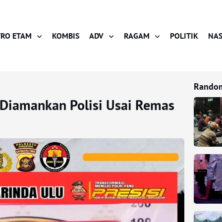
RO ETAM
KOMBIS
ADV
RAGAM
POLITIK
NAS
Random
 Diamankan Polisi Usai Remas