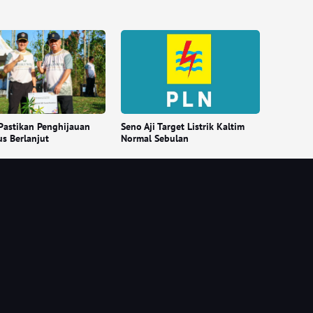
Pastikan Penghijauan
Seno Aji Target Listrik Kaltim
us Berlanjut
Normal Sebulan