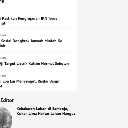
ing
i Pastikan Penghijauan IKN Terus
njut
Etam
 Sosial Dongkrak Jamaah Mudah Ke
lah
Etam
Aji Target Listrik Kaltim Normal Sebulan
Etam
i Loa Lai Menyempit, Risiko Banjir
ot
 Editor
Kebakaran Lahan di Samboja,
Kukar, Lima Hektar Lahan Hangus