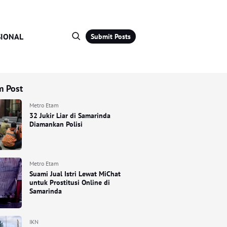
IONAL
Submit Posts
 Post
Metro Etam
32 Jukir Liar di Samarinda
Diamankan Polisi
Metro Etam
Suami Jual Istri Lewat MiChat
untuk Prostitusi Online di
Samarinda
IKN