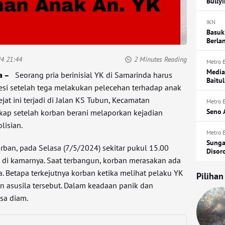
Bully
IKN
Basuk
Berla
24 21:44
2 Minutes Reading
Metro 
Media
a –
Seorang pria berinisial YK di Samarinda harus
Baitul
besi setelah tega melakukan pelecehan terhadap anak
jat ini terjadi di Jalan KS Tubun, Kecamatan
Metro 
Seno 
kap setelah korban berani melaporkan kejadian
lisian.
Metro 
Sunga
rban, pada Selasa (7/5/2024) sekitar pukul 15.00
Disor
g di kamarnya. Saat terbangun, korban merasakan ada
 Betapa terkejutnya korban ketika melihat pelaku YK
Pilihan
 asusila tersebut. Dalam keadaan panik dan
sa diam.