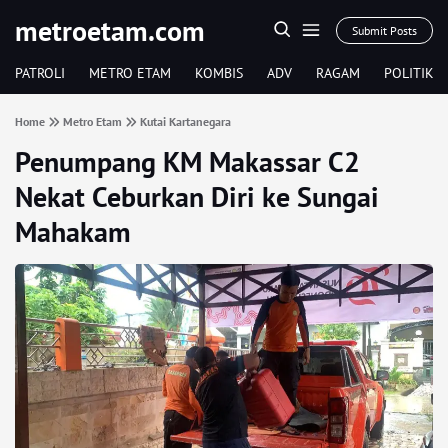
metroetam.com
Submit Posts
PATROLI
METRO ETAM
KOMBIS
ADV
RAGAM
POLITIK
Home
Metro Etam
Kutai Kartanegara
Penumpang KM Makassar C2
Nekat Ceburkan Diri ke Sungai
Mahakam