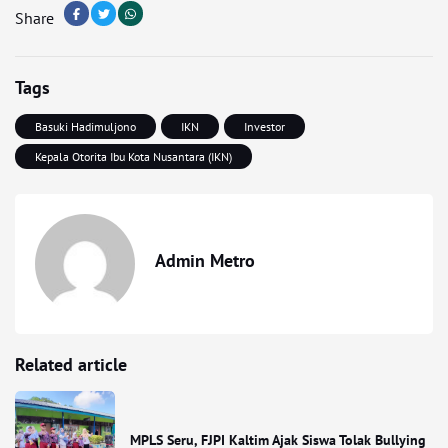
Share
Tags
Basuki Hadimuljono
IKN
Investor
Kepala Otorita Ibu Kota Nusantara (IKN)
Admin Metro
Related article
MPLS Seru, FJPI Kaltim Ajak Siswa Tolak Bullying