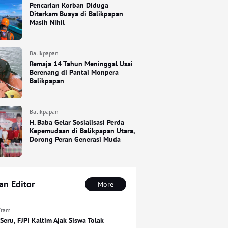
Pencarian Korban Diduga
Diterkam Buaya di Balikpapan
Masih Nihil
Balikpapan
Remaja 14 Tahun Meninggal Usai
Berenang di Pantai Monpera
Balikpapan
Balikpapan
H. Baba Gelar Sosialisasi Perda
Kepemudaan di Balikpapan Utara,
Dorong Peran Generasi Muda
han Editor
More
Etam
Seru, FJPI Kaltim Ajak Siswa Tolak