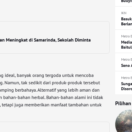
Bully
IKN
Basuk
Berla
Metro 
n Meningkat di Samarinda, Sekolah Diminta
Media
Baitul
Metro 
Seno 
ng ideal, banyak orang tergoda untuk mencoba
Metro 
. Namun, tak sedikit dari produk-produk tersebut
Sunga
Disor
mping berbahaya. Alternatif yang lebih aman dan
 bahan-bahan herbal. Bahan-bahan alami ini tidak
Pilihan
, tetapi juga memberikan manfaat tambahan untuk