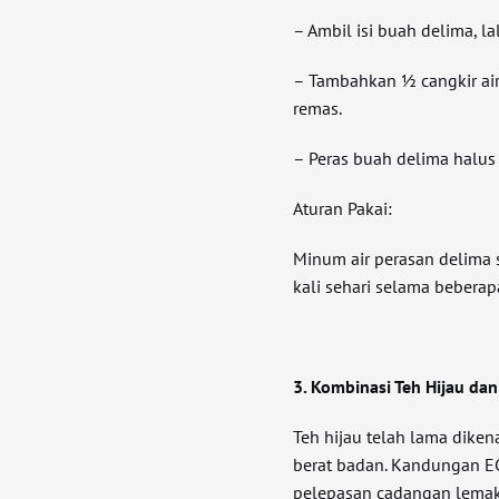
– Ambil isi buah delima, l
– Tambahkan ½ cangkir ai
remas.
– Peras buah delima halus 
Aturan Pakai:
Minum air perasan delima s
kali sehari selama beberapa
3. Kombinasi Teh Hijau dan
Teh hijau telah lama diken
berat badan. Kandungan E
pelepasan cadangan lemak 