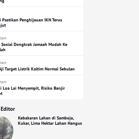
ing
i Pastikan Penghijauan IKN Terus
njut
Etam
 Sosial Dongkrak Jamaah Mudah Ke
lah
Etam
Aji Target Listrik Kaltim Normal Sebulan
Etam
i Loa Lai Menyempit, Risiko Banjir
ot
 Editor
Kebakaran Lahan di Samboja,
Kukar, Lima Hektar Lahan Hangus