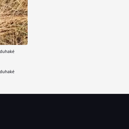
uduhaké
uduhaké